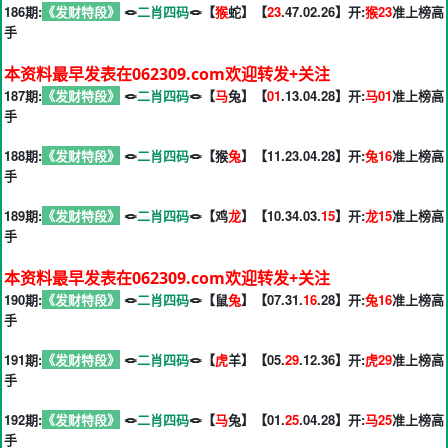
186期:
《发财特段》
🪢
二肖四码
🪢【
猴
蛇】【
23
.47.02.26】开:
猴23
准上榜高
手
本资料最早发表在062309.com欢迎转发+关注
187期:
《发财特段》
🪢
二肖四码
🪢【
马
兔】【
01
.13.04.28】开:
马01
准上榜高
手
188期:
《发财特段》
🪢
二肖四码
🪢【猴
兔
】【11.23.04.28】开:
兔16
准上榜高
手
189期:
《发财特段》
🪢
二肖四码
🪢【鸡
龙
】【10.34.03.
15
】开:
龙15
准上榜高
手
本资料最早发表在062309.com欢迎转发+关注
190期:
《发财特段》
🪢
二肖四码
🪢【鼠
兔
】【07.31.
16
.28】开:
兔16
准上榜高
手
191期:
《发财特段》
🪢
二肖四码
🪢【
虎
羊】【05.
29
.12.36】开:
虎29
准上榜高
手
192期:
《发财特段》
🪢
二肖四码
🪢【
马
兔】【01.
25
.04.28】开:
马25
准上榜高
手