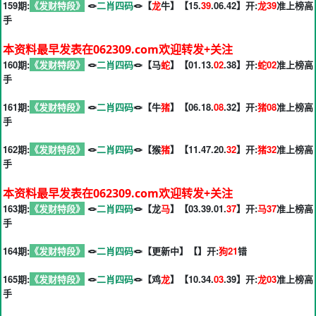
159期:
《发财特段》
🪢
二肖四码
🪢【
龙
牛】【15.
39
.06.42】开:
龙39
准上榜高
手
本资料最早发表在062309.com欢迎转发+关注
160期:
《发财特段》
🪢
二肖四码
🪢【马
蛇
】【01.13.
02
.38】开:
蛇02
准上榜高
手
161期:
《发财特段》
🪢
二肖四码
🪢【牛
猪
】【06.18.
08
.32】开:
猪08
准上榜高
手
162期:
《发财特段》
🪢
二肖四码
🪢【猴
猪
】【11.47.20.
32
】开:
猪32
准上榜高
手
本资料最早发表在062309.com欢迎转发+关注
163期:
《发财特段》
🪢
二肖四码
🪢【龙
马
】【03.39.01.
37
】开:
马37
准上榜高
手
164期:
《发财特段》
🪢
二肖四码
🪢【更新中】【】开:
狗21
错
165期:
《发财特段》
🪢
二肖四码
🪢【鸡
龙
】【10.34.
03
.39】开:
龙03
准上榜高
手