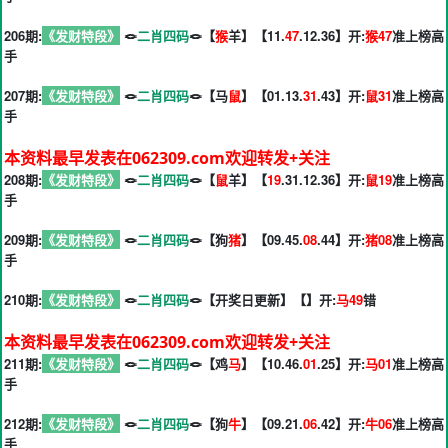
206期:
《发财特段》
🪢
二肖四码
🪢【
猴
羊】【11.
47
.12.36】开:
猴47
准上榜高
手
207期:
《发财特段》
🪢
二肖四码
🪢【马
鼠
】【01.13.
31
.43】开:
鼠31
准上榜高
手
本资料最早发表在062309.com欢迎转发+关注
208期:
《发财特段》
🪢
二肖四码
🪢【
鼠
羊】【
19
.31.12.36】开:
鼠19
准上榜高
手
209期:
《发财特段》
🪢
二肖四码
🪢【狗
猪
】【09.45.
08
.44】开:
猪08
准上榜高
手
210期:
《发财特段》
🪢
二肖四码
🪢【开奖日更新】【】开:
马49
错
本资料最早发表在062309.com欢迎转发+关注
211期:
《发财特段》
🪢
二肖四码
🪢【鸡
马
】【10.46.
01
.25】开:
马01
准上榜高
手
212期:
《发财特段》
🪢
二肖四码
🪢【狗
牛
】【09.21.
06
.42】开:
牛06
准上榜高
手