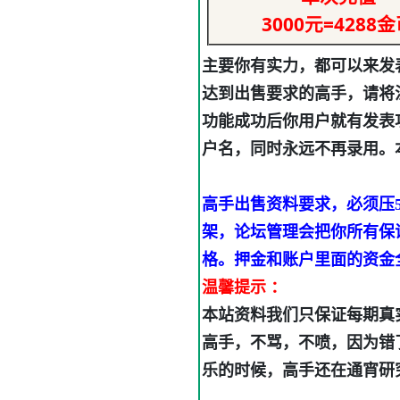
3000元=
4
2
88金
主要你有实力，都可以来发
达到出售要求的高手，请将
功能成功后你用户就有发表
户名，同时永远不再录用。
高手出售资料要求，必须压
架，论坛管理会把你所有保
格。押金和账户里面的资金
温馨提示 ：
本站资料我们只保证每期真
高手，不骂，不喷，因为错
乐的时候，高手还在通宵研