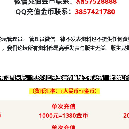
微信充值金币联系：
aa57528888
QQ充值金币联系：
3857421780
论坛管理员。 管理员微信一律不发表资料也不提供任何资
，，我们论坛所有资料都是高手发表与版主无关。版主只提
有遇到失联，请及时回来查看微信是否有更新！谢谢配
（货币汇率：1人民币=1金币）
单次充值
币
1000元=
1380金币
2
单次充值